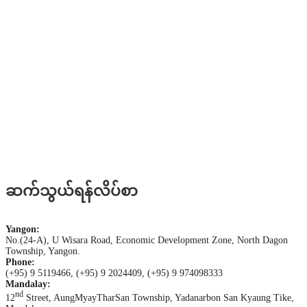
ဆက်သွယ်ရန်လိပ်စာ
Yangon:
No.(24-A), U Wisara Road, Economic Development Zone, North Dagon
Township, Yangon.
Phone:
(+95) 9 5119466, (+95) 9 2024409, (+95) 9 974098333
Mandalay:
nd
12
Street, AungMyayTharSan Township, Yadanarbon San Kyaung Tike,