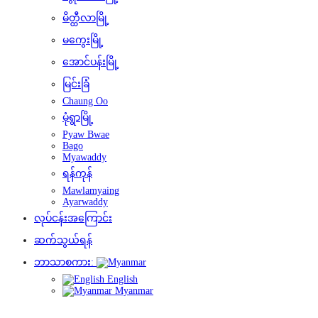
မိတ္ထီလာမြို့
မကွေးမြို့
အောင်ပန်းမြို့
မြင်းခြံ
Chaung Oo
မုံရွာမြို့
Pyaw Bwae
Bago
Myawaddy
ရန်ကုန်
Mawlamyaing
Ayarwaddy
လုပ်ငန်းအကြောင်း
ဆက်သွယ်ရန်
ဘာသာစကား:
English
Myanmar