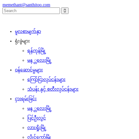
memethant@santhitoo.com
မူလစာမျက်နှာ
ရုံးခွဲများ
ရန်ကုန်မြို့
မန ္တလေးမြို့
ဝန်ဆောင်မှုများ
ကြော်ငြာလုပ်ငန်းများ
သံပန်း နှင့် စတီးလုပ်ငန်းများ
ငှားရမ်းခြင်း
မန ္တလေးမြို့
ပြင်ဦးလွင်
လားရှိုးမြို့
လွိုင်ကော်မြို့